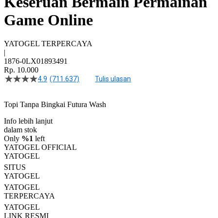
Keseruan Bermain Permainan
Game Online
YATOGEL TERPERCAYA
|
1876-0LX01893491
Rp. 10.000
4.9
(711.637)
Tulis ulasan
4.5
dari
5
Topi Tanpa Bingkai Futura Wash
bintang,
nilai
Info lebih lanjut
rating
rata-
dalam stok
rata.
Only
%1
left
Read
YATOGEL OFFICIAL
13
YATOGEL
Reviews.
SITUS
Tautan
halaman
YATOGEL
yang
YATOGEL
sama.
TERPERCAYA
YATOGEL
LINK RESMI