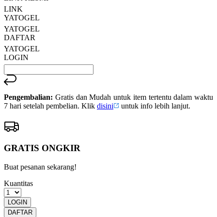
LINK
YATOGEL
YATOGEL
DAFTAR
YATOGEL
LOGIN
Pengembalian:
Gratis dan Mudah untuk item tertentu dalam waktu
7 hari setelah pembelian. Klik
disini
untuk info lebih lanjut.
GRATIS ONGKIR
Buat pesanan sekarang!
Kuantitas
LOGIN
DAFTAR