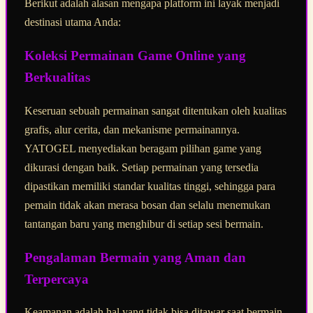
Berikut adalah alasan mengapa platform ini layak menjadi
destinasi utama Anda:
Koleksi Permainan Game Online yang
Berkualitas
Keseruan sebuah permainan sangat ditentukan oleh kualitas
grafis, alur cerita, dan mekanisme permainannya.
YATOGEL menyediakan beragam pilihan game yang
dikurasi dengan baik. Setiap permainan yang tersedia
dipastikan memiliki standar kualitas tinggi, sehingga para
pemain tidak akan merasa bosan dan selalu menemukan
tantangan baru yang menghibur di setiap sesi bermain.
Pengalaman Bermain yang Aman dan
Terpercaya
Keamanan adalah hal yang tidak bisa ditawar saat bermain