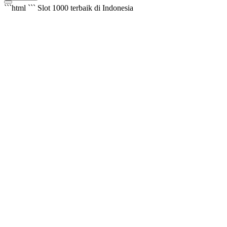
```html
```
Slot 1000 terbaik di Indonesia