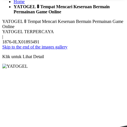
Home
YATOGEL 🚦 Tempat Mencari Keseruan Bermain
Permainan Game Online
YATOGEL 🚦 Tempat Mencari Keseruan Bermain Permainan Game
Online
YATOGEL TERPERCAYA
|
1876-0LX01893491
Skip to the end of the images gallery
Klik untuk Lihat Detail