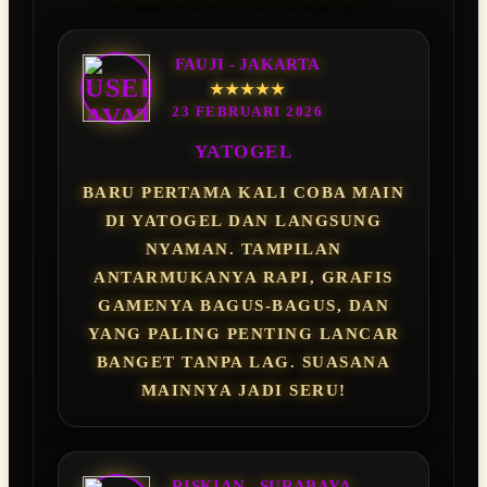
FAUJI - JAKARTA
★★★★★
23 FEBRUARI 2026
YATOGEL
BARU PERTAMA KALI COBA MAIN
DI YATOGEL DAN LANGSUNG
NYAMAN. TAMPILAN
ANTARMUKANYA RAPI, GRAFIS
GAMENYA BAGUS-BAGUS, DAN
YANG PALING PENTING LANCAR
BANGET TANPA LAG. SUASANA
MAINNYA JADI SERU!
RISKIAN - SURABAYA