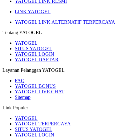
YATOGEL LINK RESMI
LINK YATOGEL
YATOGEL LINK ALTERNATIF TERPERCAYA
Tentang YATOGEL
YATOGEL
SITUS YATOGEL
YATOGEL LOGIN
YATOGEL DAFTAR
Layanan Pelanggan YATOGEL
FAQ
YATOGEL BONUS
YATOGEL LIVE CHAT
Sitemap
Link Populer
YATOGEL
YATOGEL TERPERCAYA
SITUS YATOGEL
YATOGEL LOGIN