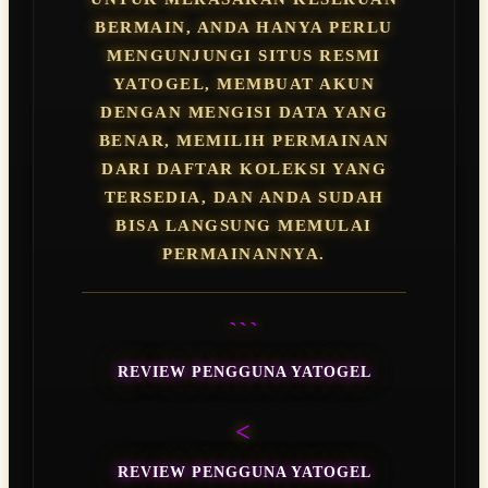
BERMAIN, ANDA HANYA PERLU
MENGUNJUNGI SITUS RESMI
YATOGEL, MEMBUAT AKUN
DENGAN MENGISI DATA YANG
BENAR, MEMILIH PERMAINAN
DARI DAFTAR KOLEKSI YANG
TERSEDIA, DAN ANDA SUDAH
BISA LANGSUNG MEMULAI
PERMAINANNYA.
```
REVIEW PENGGUNA YATOGEL
<
REVIEW PENGGUNA YATOGEL