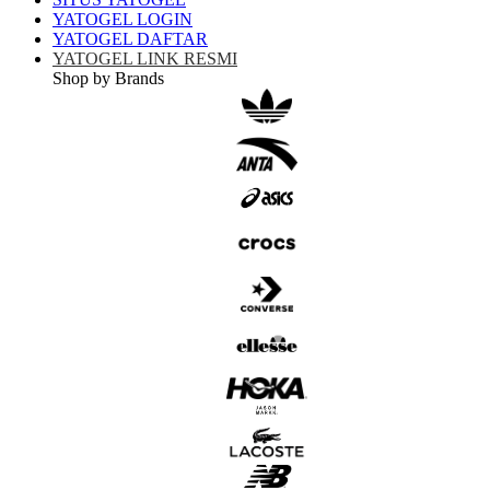
YATOGEL LOGIN
YATOGEL DAFTAR
YATOGEL LINK RESMI
Shop by Brands