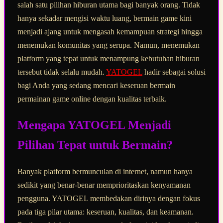
salah satu pilihan hiburan utama bagi banyak orang. Tidak
hanya sekadar mengisi waktu luang, bermain game kini
menjadi ajang untuk mengasah kemampuan strategi hingga
menemukan komunitas yang serupa. Namun, menemukan
platform yang tepat untuk menampung kebutuhan hiburan
tersebut tidak selalu mudah.
YATOGEL
hadir sebagai solusi
bagi Anda yang sedang mencari keseruan bermain
permainan game online dengan kualitas terbaik.
Mengapa YATOGEL Menjadi
Pilihan Tepat untuk Bermain?
Banyak platform bermunculan di internet, namun hanya
sedikit yang benar-benar memprioritaskan kenyamanan
pengguna. YATOGEL membedakan dirinya dengan fokus
pada tiga pilar utama: keseruan, kualitas, dan keamanan.