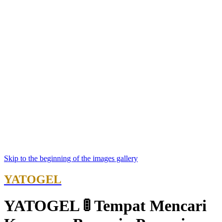
Skip to the beginning of the images gallery
YATOGEL
YATOGEL 🚦 Tempat Mencari